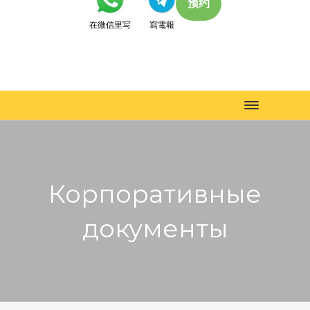
预约
在微信里写
寫電報
Toggle
navigation
Корпоративные
документы