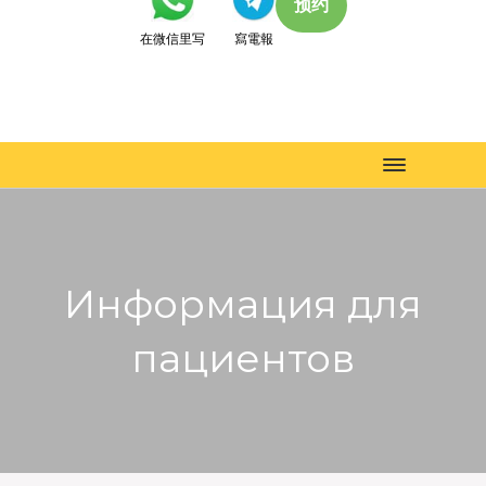
预约
在微信里写
寫電報
Toggle
navigation
Информация для
пациентов