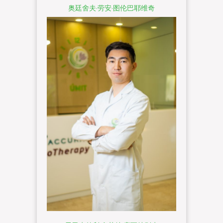
奥廷舍夫·劳安·图伦巴耶维奇