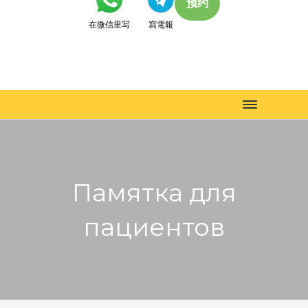
预约
在微信里写
寫電報
Toggle
navigation
Памятка для
пациентов