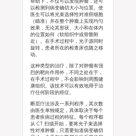
帮助下，不仅可以发现肿瘤，还可
以检测到病变确切大小与位置。使
医生可以将光束选择性对准癌细胞
（瞄准）并在整个肿瘤上实现均匀
效果，无论其形状、大小和在体内
的位置如何（软组织中或骨骼附
近）。在手术过程中，光子源同时
旋转，患者所在的检查床也随之移
动。
这种类型的治疗，除了对肿瘤有强
烈的靶向作用外，不同之处在于，
在手术过程中，不会影响到周围健
康组织。该技术可以有效地用于治
疗任何阶段的癌症。
断层疗法涉及一系列程序，其次数
由医生单独规定，具体取决于每个
患者疾病过程的特征。每个程序都
从 CT 扫描开始，要将光子束选择
性对准肿瘤，只需要知道病变确切