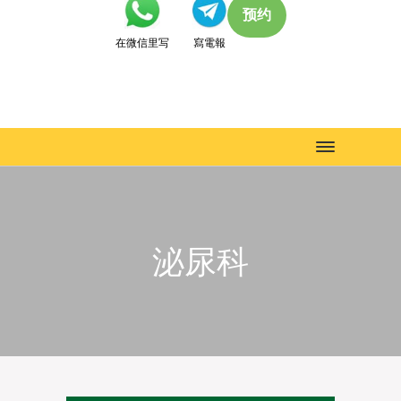
预约
在微信里写
寫電報
Toggle
navigation
泌尿科