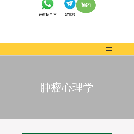
预约
在微信里写
寫電報
Toggle
navigation
肿瘤心理学