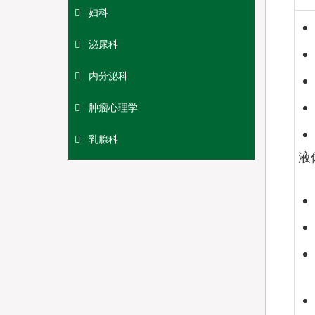
妇科
泌尿科
内分泌科
肿瘤心理学
乳腺科
液