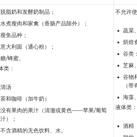
脱脂奶和发酵奶制品；
不允许
水煮瘦肉和家禽（香肠产品除外）；
蔬菜
瘦鱼品种；
烘焙食
意大利面（通心粉）；
谷类
糖/蜂蜜。
芝麻
体类：
谷物
（带
清汤
海藻
茶和咖啡（加牛奶）
液体类
没有果肉的果汁（清澈或黄色——苹果/葡萄
汁）；
酒精
不含酒精的无色饮料、水。