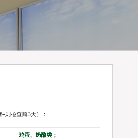
–则检查前3天）：
鸡蛋、奶酪类；