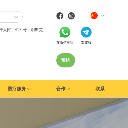
汗大街，42/1号，明斯克
在微信里写
寫電報
预约
医疗服务
合作
联系