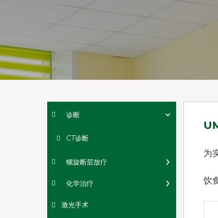
诊断
U
CT诊断
为
螺旋断层放疗
饮
化学治疗
激光手术