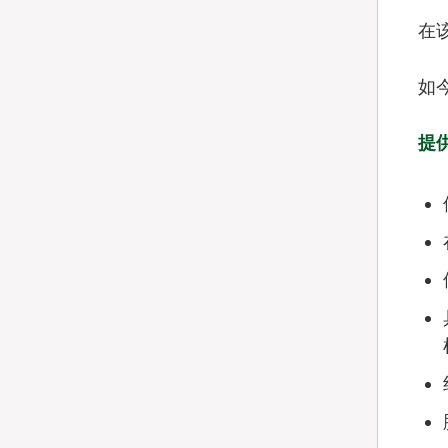
在
如
提