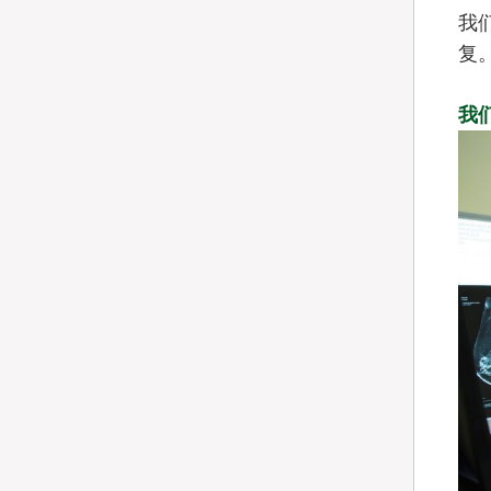
我
复
我