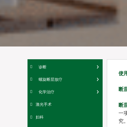
诊断
使
螺旋断层放疗
断
化学治疗
激光手术
断
一
妇科
究