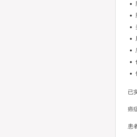
已
癌
患