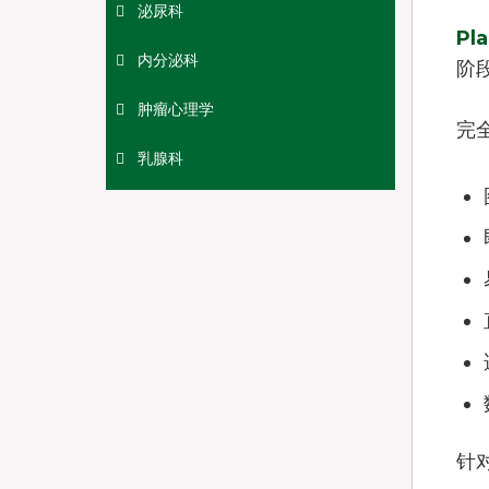
泌尿科
Pl
内分泌科
阶
肿瘤心理学
完
乳腺科
针