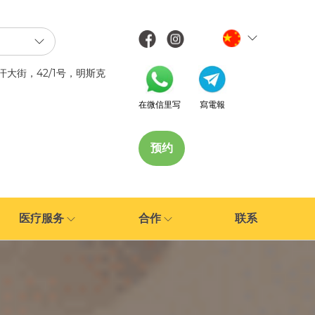
汗大街，42/1号，明斯克
在微信里写
寫電報
预约
医疗服务
合作
联系