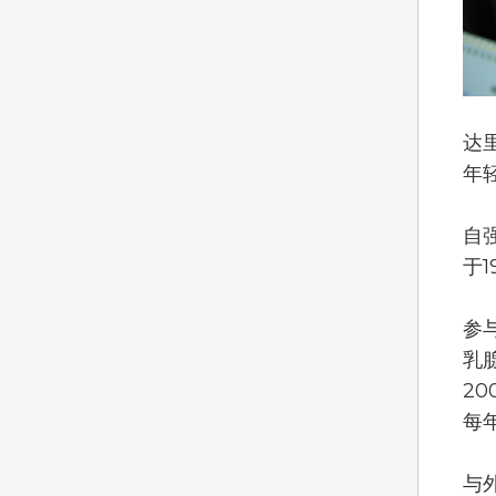
达里
年
自
于
参
乳
2
每
与