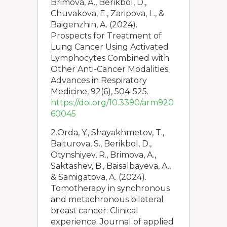
Brimova, A., Berikbol, D.,
Chuvakova, E., Zaripova, L., &
Baigenzhin, A. (2024).
Prospects for Treatment of
Lung Cancer Using Activated
Lymphocytes Combined with
Other Anti-Cancer Modalities.
Advances in Respiratory
Medicine, 92(6), 504-525.
https://doi.org/10.3390/arm920
60045
2.Orda, Y., Shayakhmetov, T.,
Baiturova, S., Berikbol, D.,
Otynshiyev, R., Brimova, A.,
Saktashev, B., Baisalbayeva, A.,
& Samigatova, A. (2024).
Tomotherapy in synchronous
and metachronous bilateral
breast cancer: Clinical
experience. Journal of applied