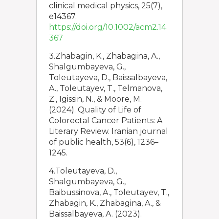
clinical medical physics, 25(7),
e14367.
https://doi.org/10.1002/acm2.14
367
3.Zhabagin, K., Zhabagina, A.,
Shalgumbayeva, G.,
Toleutayeva, D., Baissalbayeva,
A., Toleutayev, T., Telmanova,
Z., Igissin, N., & Moore, M.
(2024). Quality of Life of
Colorectal Cancer Patients: A
Literary Review. Iranian journal
of public health, 53(6), 1236–
1245.
4.Toleutayeva, D.,
Shalgumbayeva, G.,
Baibussinova, A., Toleutayev, T.,
Zhabagin, K., Zhabagina, A., &
Baissalbayeva, A. (2023).