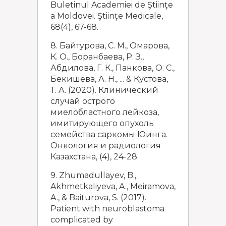
Buletinul Academiei de Ştiinţe
a Moldovei. Ştiinţe Medicale,
68(4), 67-68.
8. Байтурова, С. М., Омарова,
К. О., Боранбаева, Р. З.,
Абдилова, Г. К., Панкова, О. С.,
Бекишева, А. Н., ... & Кустова,
Т. А. (2020). Клинический
случай острого
миелобластного лейкоза,
имитирующего опухоль
семейства саркомы Юинга.
Онкология и радиология
Казахстана, (4), 24-28.
9. Zhumadullayev, B.,
Akhmetkaliyeva, A., Meiramova,
A., & Baiturova, S. (2017).
Patient with neuroblastoma
complicated by