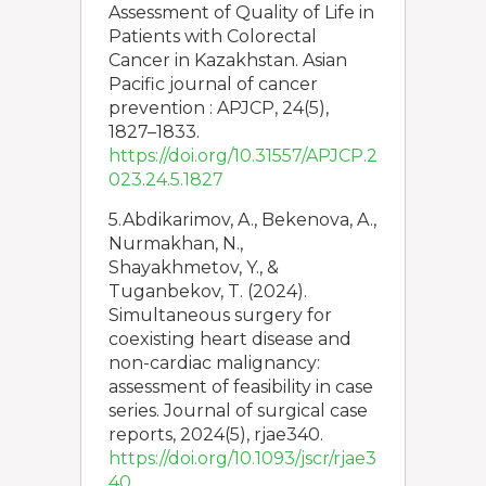
Assessment of Quality of Life in
Patients with Colorectal
Cancer in Kazakhstan. Asian
Pacific journal of cancer
prevention : APJCP, 24(5),
1827–1833.
https://doi.org/10.31557/APJCP.2
023.24.5.1827
5.Abdikarimov, A., Bekenova, A.,
Nurmakhan, N.,
Shayakhmetov, Y., &
Tuganbekov, T. (2024).
Simultaneous surgery for
coexisting heart disease and
non-cardiac malignancy:
assessment of feasibility in case
series. Journal of surgical case
reports, 2024(5), rjae340.
https://doi.org/10.1093/jscr/rjae3
40