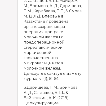
2. Сакташев, Б. Ш., Майер, А.
М., Бримова, А. Д., Даришева,
Г. М., Карибаева, Б. Т., & Смола,
М. (2012). Впервые в
Казахстане проведена
органосохраняющая
операция при раке
молочной железы с
предоперационной
стереотаксической
маркировкой
злокачественных
микрокальцинатов
молочной железы.
Денсаулык сактауды дамыту
журналы, (1), 61-64.
3.Даришева, Г. М., Бримова,
А. Д., Сакташев, Б. Ш., &
Байгенжин, А. К. (2019).
Циркулирующие