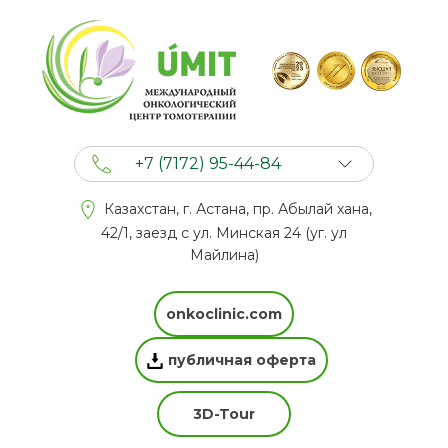
+7 (7172) 95-44-84
+7 (702) 201 94 44
Казахстан, г. Астана, пр. Абылай хана,
+7 (777) 201 44 44
42/1, заезд с ул. Минская 24 (уг. ул
Майлина)
onkoclinic.com
публичная оферта
3D-Tour