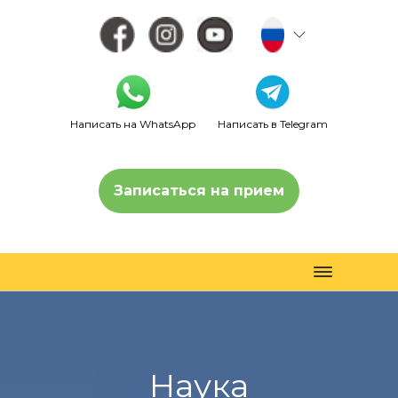
Написать на WhatsApp
Написать в Telegram
Записаться на прием
Toggle
navigation
Наука