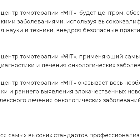
ентр томотерапии «ҮМІТ» будет центром, об
ескими заболеваниями, используя высококвал
 науки и техники, внедряя безопасные практ
центр томотерапии «ҮМІТ», применяющий самы
иагностики и лечения онкологических заболев
ентр томотерапии «ҮМІТ» оказывает весь нео
ики и раннего выявления злокачественных но
ексного лечения онкологических заболеваний
ся самых высоких стандартов профессионализм