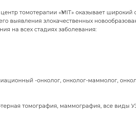
ентр томотерапии «ҮМІТ» оказывает широкий 
его выявления злокачественных новообразов
ия на всех стадиях заболевания:
диационный -онколог, онколог-маммолог, онкол
ютерная томография, маммография, все виды У