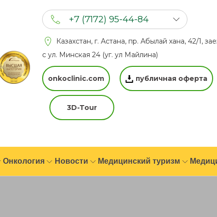
+7 (7172) 95-44-84
+7 (702) 201 94 44
Казахстан, г. Астана, пр. Абылай хана, 42/1, за
+7 (777) 201 44 44
с ул. Минская 24 (уг. ул Майлина)
onkoclinic.com
публичная оферта
3D-Tour
Онкология
Новости
Медицинский туризм
Медиц