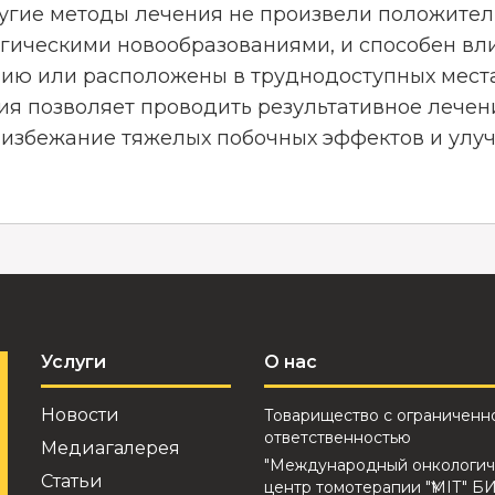
ругие методы лечения не произвели положител
гическими новообразованиями, и способен вли
ию или расположены в труднодоступных места
ия позволяет проводить результативное лечен
ет избежание тяжелых побочных эффектов и ул
Услуги
О нас
Новости
Товарищество с ограниченн
ответственностью
Медиагалерея
"Международный онкологич
Статьи
центр томотерапии "ҮМІТ" Б