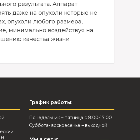
ьного результата. Аппарат
ять даже на опухоли которые не
х, опухоли любого размера,
ие, минимально воздействуя на
учшению качества жизни
График работы:
ой
Понедельник – пятница с 8:00-17:00
Суббота- воскресенье – выходной
еский
ИН
Мы в сети: