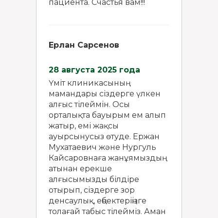
пациента. Счастья вам!!!
Ерлан Сарсенов
28 августа 2025 года
Үміт клиникасының
мамандары сіздерге үлкен
алғыс тілеймін. Осы
орталықта бауырым ем алып
жатыр, емі жақсы
ауырсынусыз өтуде. Ержан
Мухатаевич және Нургуль
Кайсаровнаға жанұямыздың
атынан ерекше
алғысымызды білдіре
отырып, сіздерге зор
денсаулық, еңбектеріңізге
толағай табыс тілейміз. Аман