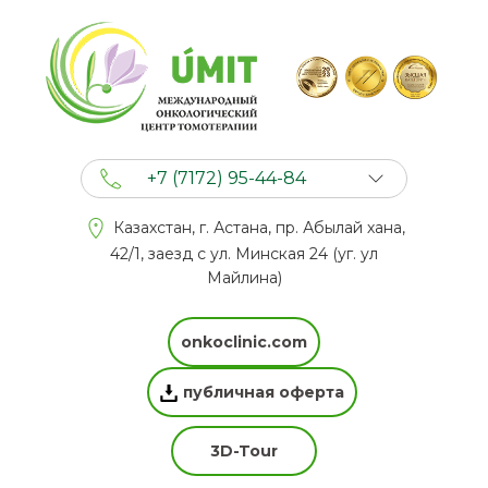
+7 (7172) 95-44-84
+7 (702) 201 94 44
Казахстан, г. Астана, пр. Абылай хана,
+7 (777) 201 44 44
42/1, заезд с ул. Минская 24 (уг. ул
Майлина)
onkoclinic.com
публичная оферта
3D-Tour