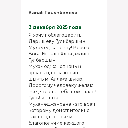
Kanat Taushkenova
3 декабря 2025 года
Я хочу поблагодарить
Даришеву Гульбаршын
Мухамеджановну! Врач от
Бога. Бірінші Алла , екінші
Гулбаршын
Мухамеджановнаның
аркасында жазылып
шықтым! Аллаға шүкір.
Дорогому человеку желаю
все , что она себе пожелает!!!
Гульбаршын
Мухамеджановна - это врач ,
которому действительно
важно здоровье и
благополучие каждого