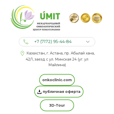
+7 (7172) 95-44-84
+7 (702) 201 94 44
Казахстан, г. Астана, пр. Абылай хана,
+7 (777) 201 44 44
42/1, заезд с ул. Минская 24 (уг. ул
Майлина)
onkoclinic.com
публичная оферта
3D-Tour