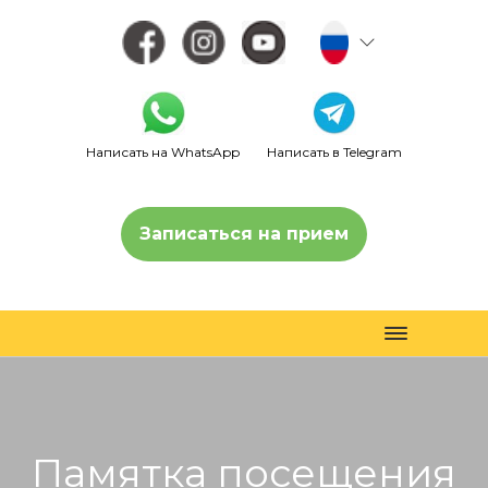
Написать на WhatsApp
Написать в Telegram
Записаться на прием
Toggle
navigation
Памятка посещения