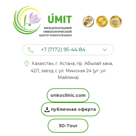
+7 (7172) 95-44-84
+7 (702) 201 94 44
Казахстан, г. Астана, пр. Абылай хана,
+7 (777) 201 44 44
42/1, заезд с ул. Минская 24 (уг. ул
Майлина)
onkoclinic.com
публичная оферта
3D-Tour