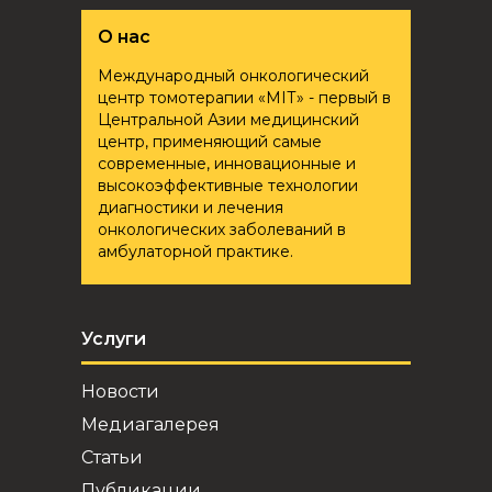
О нас
Международный онкологический
центр томотерапии «ҮМІТ» - первый в
Центральной Азии медицинский
центр, применяющий самые
современные, инновационные и
высокоэффективные технологии
диагностики и лечения
онкологических заболеваний в
амбулаторной практике.
Услуги
Новости
Медиагалерея
Статьи
Публикации