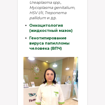
Ureaplasma
spp
.,
Mycoplasma
genitalium
,
HSV
I
/II
, Treponema
pallidum
и др.
Онкоцитология
(жидкостный мазок)
Генотипирование
вируса папилломы
человека (ВПЧ)