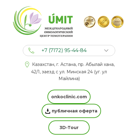
+7 (7172) 95-44-84
+7 (702) 201 94 44
Казахстан, г. Астана, пр. Абылай хана,
+7 (777) 201 44 44
42/1, заезд с ул. Минская 24 (уг. ул
Майлина)
onkoclinic.com
публичная оферта
3D-Tour