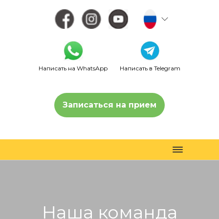
Написать на WhatsApp
Написать в Telegram
Записаться на прием
Toggle
navigation
Наша команда