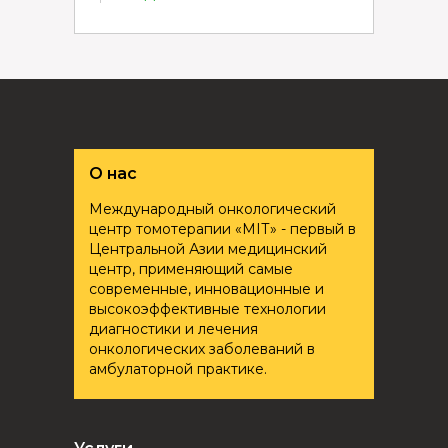
О нас
Международный онкологический
центр томотерапии «ҮМІТ» - первый в
Центральной Азии медицинский
центр, применяющий самые
современные, инновационные и
высокоэффективные технологии
диагностики и лечения
онкологических заболеваний в
амбулаторной практике.