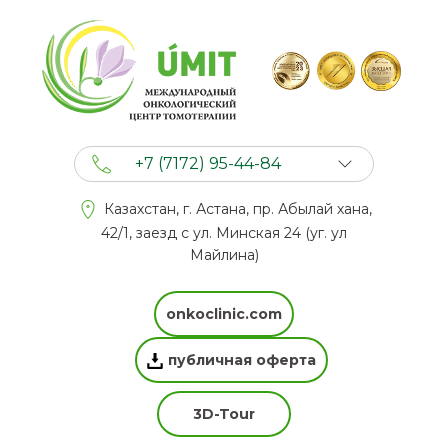
+7 (7172) 95-44-84
+7 (702) 201 94 44
Казахстан, г. Астана, пр. Абылай хана,
+7 (777) 201 44 44
42/1, заезд с ул. Минская 24 (уг. ул
Майлина)
onkoclinic.com
публичная оферта
3D-Tour