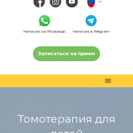
Написать на WhatsApp
Написать в Telegram
Записаться на прием
Toggle
navigation
Томотерапия для