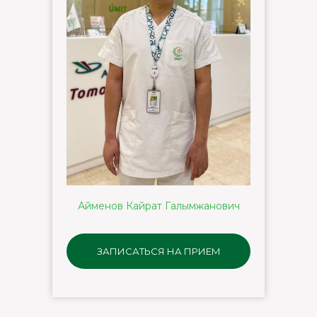
Айменов Кайрат Галымжанович
ЗАПИСАТЬСЯ НА ПРИЕМ