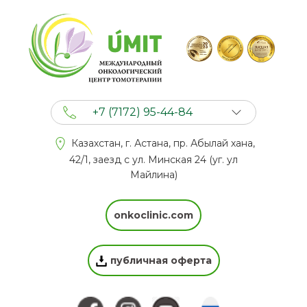
+7 (7172) 95-44-84
+7 (702) 201 94 44
Казахстан, г. Астана, пр. Абылай хана,
+7 (777) 201 44 44
42/1, заезд с ул. Минская 24 (уг. ул
Майлина)
onkoclinic.com
публичная оферта