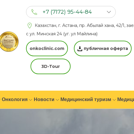
+7 (7172) 95-44-84
+7 (702) 201 94 44
Казахстан, г. Астана, пр. Абылай хана, 42/1, за
+7 (777) 201 44 44
с ул. Минская 24 (уг. ул Майлина)
onkoclinic.com
публичная оферта
3D-Tour
Онкология
Новости
Медицинский туризм
Медиц