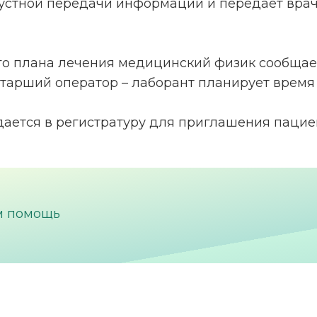
к устной передачи информации и передает вра
ого плана лечения медицинский физик сообща
старший оператор – лаборант планирует время 
дается в регистратуру для приглашения пациен
м помощь