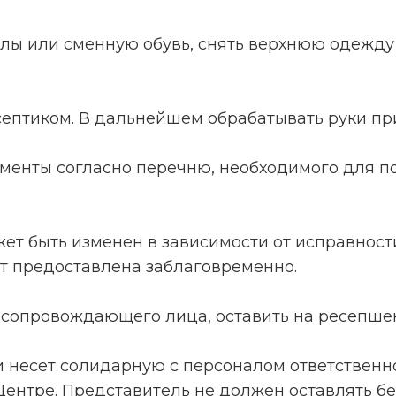
хилы или сменную обувь, снять верхнюю одежду
исептиком. В дальнейшем обрабатывать руки п
кументы согласно перечню, необходимого для 
ожет быть изменен в зависимости от исправнос
т предоставлена заблаговременно.
и сопровождающего лица, оставить на ресепше
ьи несет солидарную с персоналом ответственн
Центре. Представитель не должен оставлять б