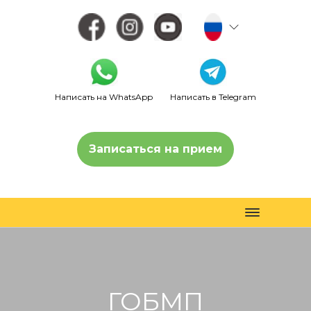
Написать на WhatsApp
Написать в Telegram
Записаться на прием
Toggle
navigation
ГОБМП