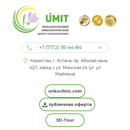
+7 (7172) 95-44-84
+7 (702) 201 94 44
Казахстан, г. Астана, пр. Абылай хана,
+7 (777) 201 44 44
42/1, заезд с ул. Минская 24 (уг. ул
Майлина)
onkoclinic.com
публичная оферта
3D-Tour