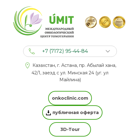
+7 (7172) 95-44-84
+7 (702) 201 94 44
Казахстан, г. Астана, пр. Абылай хана,
+7 (777) 201 44 44
42/1, заезд с ул. Минская 24 (уг. ул
Майлина)
onkoclinic.com
публичная оферта
3D-Tour