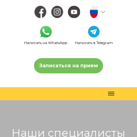
Написать на WhatsApp
Написать в Telegram
Записаться на прием
Toggle
navigation
Наши специалисты