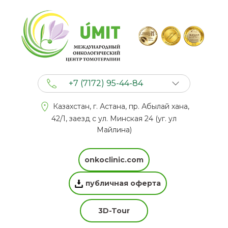
+7 (7172) 95-44-84
+7 (702) 201 94 44
Казахстан, г. Астана, пр. Абылай хана,
+7 (777) 201 44 44
42/1, заезд с ул. Минская 24 (уг. ул
Майлина)
onkoclinic.com
публичная оферта
3D-Tour