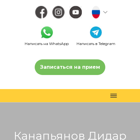
Написать на WhatsApp
Написать в Telegram
Записаться на прием
Toggle
navigation
Канапьянов Дидар