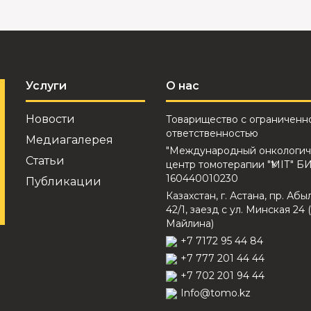
Услуги
О нас
Новости
Товарищество с ограниченн
ответственностью
Медиагалерея
"Международный онкологич
Статьи
центр томотерапии "ҮМІТ" Б
160440010230
Публикации
Казахстан, г. Астана, пр. Абы
42/1, заезд с ул. Минская 24 (
Майлина)
+7 7172 95 44 84
+7 777 201 44 44
+7 702 201 94 44
Info@tomo.kz