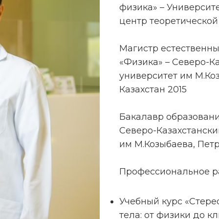
физика» – Университ
центр теоретической 
Магистр естественны
«Физика» – Северо-К
университет им М.Ко
Казахстан 2015
Бакалавр образовани
Северо-Казахстански
им М.Козыбаева, Петр
Профессиональное р
Учебный курс «Стере
тела: от физики до кл