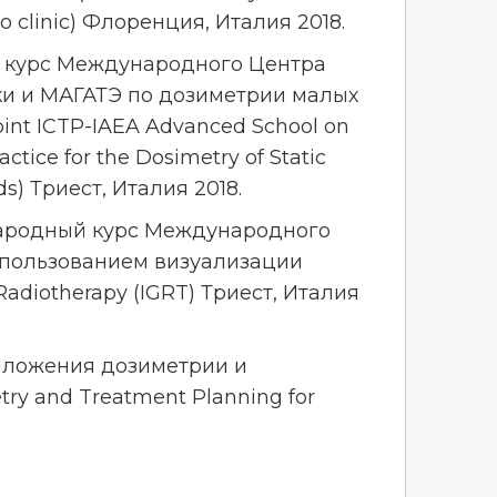
to clinic) Флоренция, Италия 2018.
 курс Международного Центра
ки и МАГАТЭ по дозиметрии малых
oint ICTP-IAEA Advanced School on
tice for the Dosimetry of Static
ds) Триест, Италия 2018.
ародный курс Международного
спользованием визуализации
Radiotherapy (IGRT) Триест, Италия
иложения дозиметрии и
try and Treatment Planning for