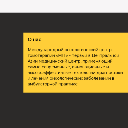
О нас
Международный онкологический центр
томотерапии «ҮМІТ» - первый в Центральной
Азии медицинский центр, применяющий
самые современные, инновационные и
высокоэффективные технологии диагностики
и лечения онкологических заболеваний в
амбулаторной практике.