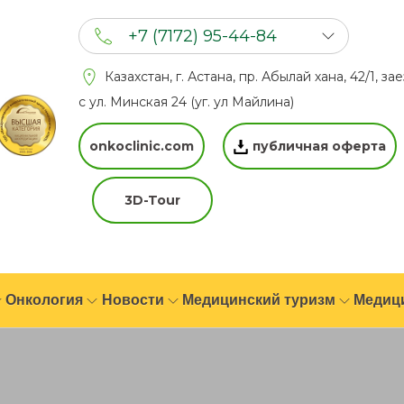
+7 (7172) 95-44-84
+7 (702) 201 94 44
Казахстан, г. Астана, пр. Абылай хана, 42/1, за
+7 (777) 201 44 44
с ул. Минская 24 (уг. ул Майлина)
onkoclinic.com
публичная оферта
3D-Tour
Онкология
Новости
Медицинский туризм
Медиц