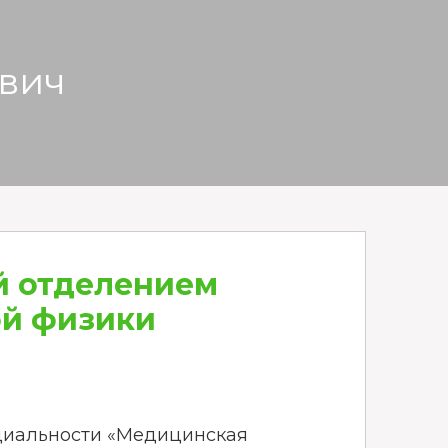
вич
 отделением
й физики
ециальности «Медицинская