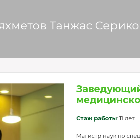
яхметов Танжас Серико
Заведующий
медицинско
Стаж работы
: 11 лет
Магистр наук по сп