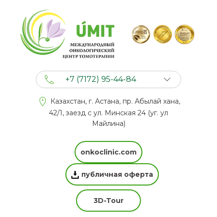
+7 (7172) 95-44-84
+7 (702) 201 94 44
Казахстан, г. Астана, пр. Абылай хана,
+7 (777) 201 44 44
42/1, заезд с ул. Минская 24 (уг. ул
Майлина)
onkoclinic.com
публичная оферта
3D-Tour