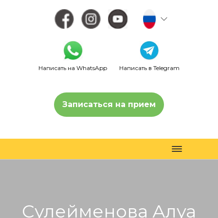
Написать на WhatsApp
Написать в Telegram
Записаться на прием
Toggle
navigation
Сулейменова Алуа