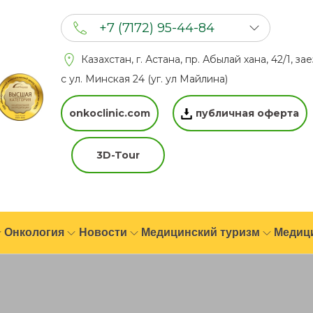
+7 (7172) 95-44-84
+7 (702) 201 94 44
Казахстан, г. Астана, пр. Абылай хана, 42/1, за
+7 (777) 201 44 44
с ул. Минская 24 (уг. ул Майлина)
onkoclinic.com
публичная оферта
3D-Tour
Онкология
Новости
Медицинский туризм
Медиц