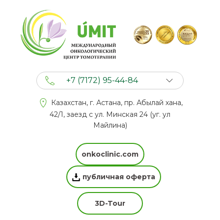
+7 (7172) 95-44-84
+7 (702) 201 94 44
Казахстан, г. Астана, пр. Абылай хана,
+7 (777) 201 44 44
42/1, заезд с ул. Минская 24 (уг. ул
Майлина)
onkoclinic.com
публичная оферта
3D-Tour