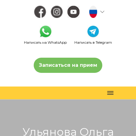
Написать на WhatsApp
Написать в Telegram
Записаться на прием
Toggle
navigation
Ульянова Ольга