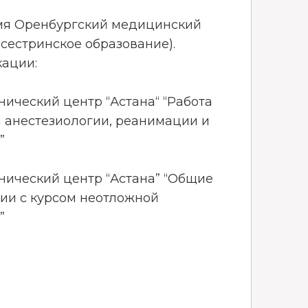
емя Оренбургский медицинский
сестринское образование).
ации:
нический центр “Астана“ “Работа
 анестезиологии, реанимации и
”
нический центр “Астана” “Общие
гии с курсом неотложной
”