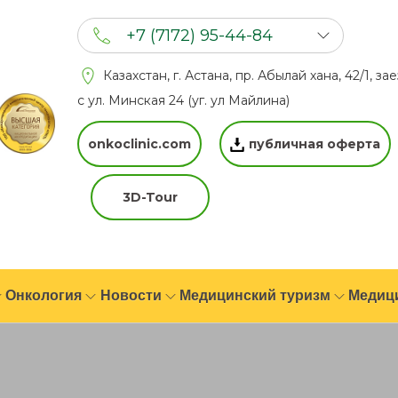
+7 (7172) 95-44-84
+7 (702) 201 94 44
Казахстан, г. Астана, пр. Абылай хана, 42/1, за
+7 (777) 201 44 44
с ул. Минская 24 (уг. ул Майлина)
onkoclinic.com
публичная оферта
3D-Tour
Онкология
Новости
Медицинский туризм
Медиц