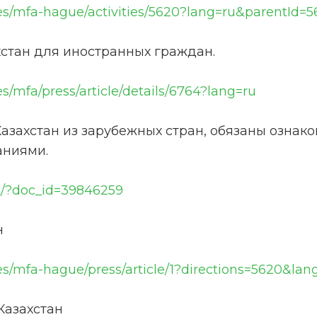
es/mfa-hague/activities/5620?lang=ru&parentId=5
стан для иностранных граждан.
s/mfa/press/article/details/6764?lang=ru
азахстан из зарубежных стран, обязаны ознак
аниями.
t/?doc_id=39846259
н
es/mfa-hague/press/article/1?directions=5620&lan
Казахстан