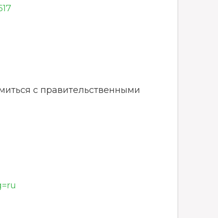
617
омиться с правительственными
g=ru