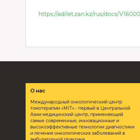
https://adilet.zan.kz/rus/docs/V160
О нас
Международный онкологический центр
томотерапии «ҮМІТ» - первый в Центральной
Азии медицинский центр, применяющий
самые современные, инновационные и
высокоэффективные технологии диагностики
и лечения онкологических заболеваний в
амбулаторной практике.