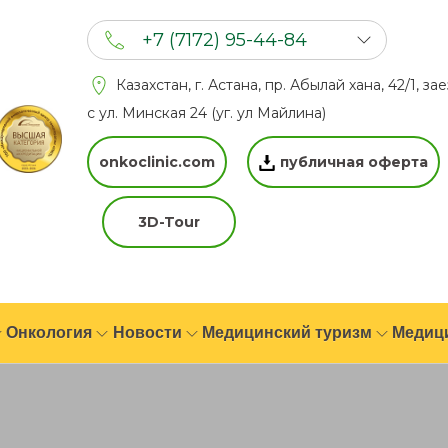
+7 (7172) 95-44-84
+7 (702) 201 94 44
Казахстан, г. Астана, пр. Абылай хана, 42/1, за
+7 (777) 201 44 44
с ул. Минская 24 (уг. ул Майлина)
onkoclinic.com
публичная оферта
3D-Tour
Онкология
Новости
Медицинский туризм
Медиц