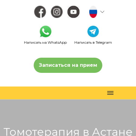
Написать на WhatsApp
Написать в Telegram
Записаться на прием
Toggle
navigation
Томотерапия в Астане