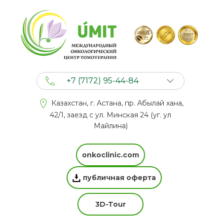
+7 (7172) 95-44-84
+7 (702) 201 94 44
Казахстан, г. Астана, пр. Абылай хана,
+7 (777) 201 44 44
42/1, заезд с ул. Минская 24 (уг. ул
Майлина)
onkoclinic.com
публичная оферта
3D-Tour