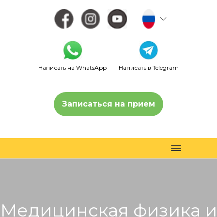
Написать на WhatsApp
Написать в Telegram
Записаться на прием
Toggle
navigation
Медицинская физика и