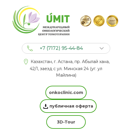
+7 (7172) 95-44-84
+7 (702) 201 94 44
Казахстан, г. Астана, пр. Абылай хана,
+7 (777) 201 44 44
42/1, заезд с ул. Минская 24 (уг. ул
Майлина)
onkoclinic.com
публичная оферта
3D-Tour