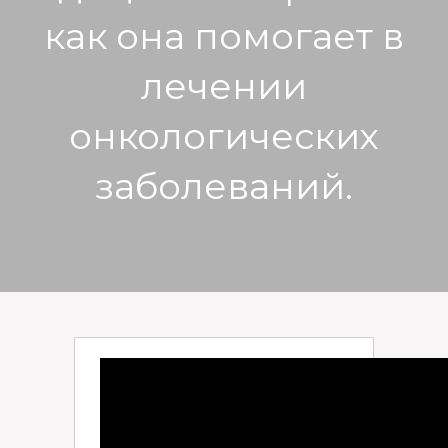
как она помогает в
лечении
онкологических
заболеваний.