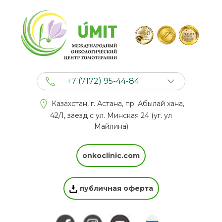
+7 (7172) 95-44-84
+7 (702) 201 94 44
Казахстан, г. Астана, пр. Абылай хана,
+7 (777) 201 44 44
42/1, заезд с ул. Минская 24 (уг. ул
Майлина)
onkoclinic.com
публичная оферта