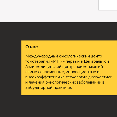
О нас
Международный онкологический центр
томотерапии «ҮМІТ» - первый в Центральной
Азии медицинский центр, применяющий
самые современные, инновационные и
высокоэффективные технологии диагностики
и лечения онкологических заболеваний в
амбулаторной практике.