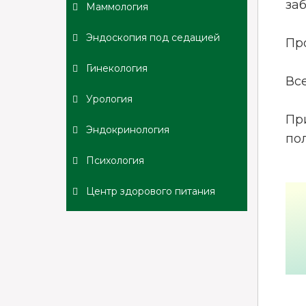
за
Маммология
Эндоскопия под седацией
Пр
Гинекология
Вс
Урология
Пр
Эндокринология
по
Психология
Центр здорового питания