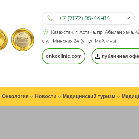
+7 (7172) 95-44-84
+7 (702) 201 94 44
Казахстан, г. Астана, пр. Абылай хана, 4
+7 (777) 201 44 44
с ул. Минская 24 (уг. ул Майлина)
onkoclinic.com
публичная офе
Онкология
Новости
Медицинский туризм
Медиц