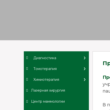
Диагностика
Пр
Томотерапия
Пр
Химиотерапия
уч
Лазерная хирургия
па
Центр маммологии
В 