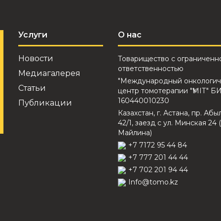
Услуги
О нас
Новости
Товарищество с ограниченн
ответственностью
Медиагалерея
"Международный онкологич
Статьи
центр томотерапии "ҮМІТ" Б
160440010230
Публикации
Казахстан, г. Астана, пр. Абы
42/1, заезд с ул. Минская 24 (
Майлина)
+7 7172 95 44 84
+7 777 201 44 44
+7 702 201 94 44
Info@tomo.kz