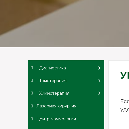
Диагностика
У
Томотерапия
Химиотерапия
Ес
Лазерная хирургия
уд
Центр маммологии