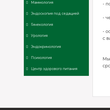
Маммология
- п
Эндоскопия под седацией
- 
Гинекология
- 
Урология
с 
Эндокринология
Психология
Мы
сро
Центр здорового питания