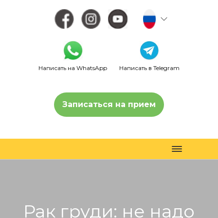
Написать на WhatsApp
Написать в Telegram
Записаться на прием
Toggle
navigation
Рак груди: не надо