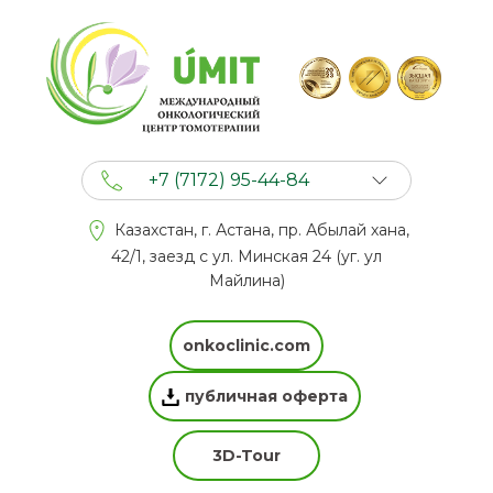
+7 (7172) 95-44-84
+7 (702) 201 94 44
Казахстан, г. Астана, пр. Абылай хана,
+7 (777) 201 44 44
42/1, заезд с ул. Минская 24 (уг. ул
Майлина)
onkoclinic.com
публичная оферта
3D-Tour