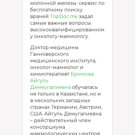
молочной железы: cервис по
бесплатному поиску
врачей
TopDoc.me
задал
самые важные вопросы
высококвалифицированном
у онкологу-маммологу.
Доктор медицины
Ганноверского
медицинского института,
онколог-маммолог и
химиотерапевт
Бримова
Айгуль
Демеугалиевна
обучалась
не только в Казахстане, но и
в нескольких западных
странах: Германии, Австрии,
США. Айгуль Демугалиевна
– действительный член
консорциума
маммологических центров