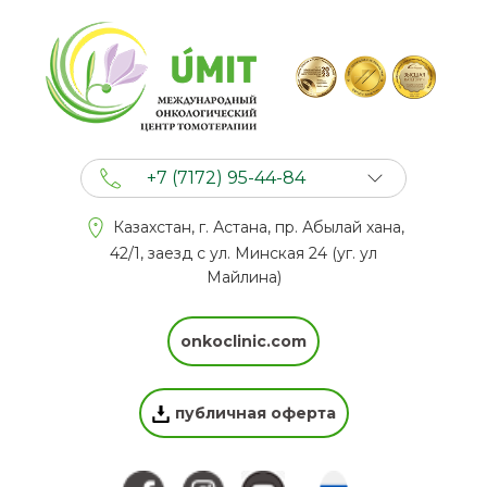
+7 (7172) 95-44-84
+7 (702) 201 94 44
Казахстан, г. Астана, пр. Абылай хана,
+7 (777) 201 44 44
42/1, заезд с ул. Минская 24 (уг. ул
Майлина)
onkoclinic.com
публичная оферта