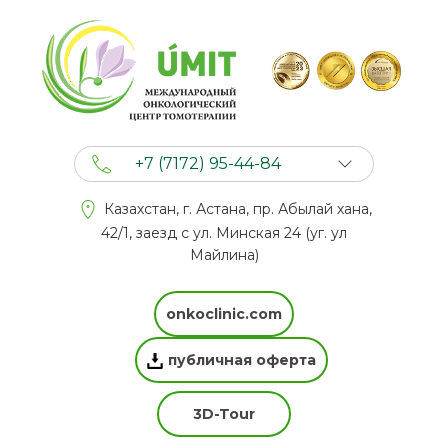
+7 (7172) 95-44-84
+7 (702) 201 94 44
Казахстан, г. Астана, пр. Абылай хана,
+7 (777) 201 44 44
42/1, заезд с ул. Минская 24 (уг. ул
Майлина)
onkoclinic.com
публичная оферта
3D-Tour