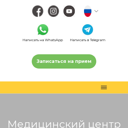
Написать на WhatsApp
Написать в Telegram
Записаться на прием
Toggle
navigation
Медицинский центр