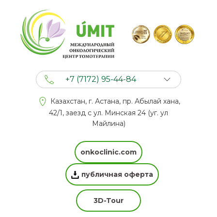
+7 (7172) 95-44-84
+7 (702) 201 94 44
Казахстан, г. Астана, пр. Абылай хана,
+7 (777) 201 44 44
42/1, заезд с ул. Минская 24 (уг. ул
Майлина)
onkoclinic.com
публичная оферта
3D-Tour