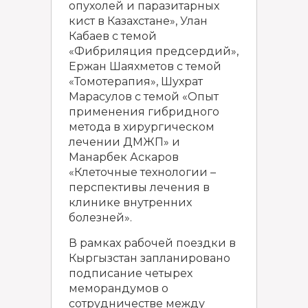
опухолей и паразитарных
кист в Казахстане», Улан
Кабаев с темой
«Фибриляция предсердий»,
Ержан Шаяхметов с темой
«Томотерапия», Шухрат
Марасулов с темой «Опыт
применения гибридного
метода в хирургическом
лечении ДМЖП» и
Манарбек Аскаров
«Клеточные технологии –
перспективы лечения в
клинике внутренних
болезней».
В рамках рабочей поездки в
Кыргызстан запланировано
подписание четырех
меморандумов о
сотрудничестве между