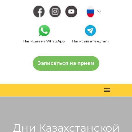
Написать на WhatsApp
Написать в Telegram
Записаться на прием
Toggle
navigation
Дни Казахстанской