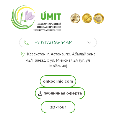
+7 (7172) 95-44-84
+7 (702) 201 94 44
Казахстан, г. Астана, пр. Абылай хана,
+7 (777) 201 44 44
42/1, заезд с ул. Минская 24 (уг. ул
Майлина)
onkoclinic.com
публичная оферта
3D-Tour