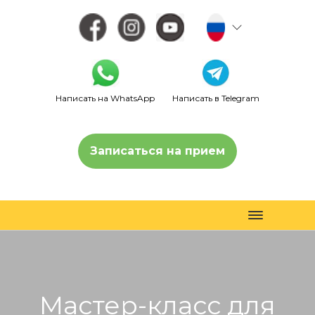
Написать на WhatsApp
Написать в Telegram
Записаться на прием
Toggle
navigation
Мастер-класс для