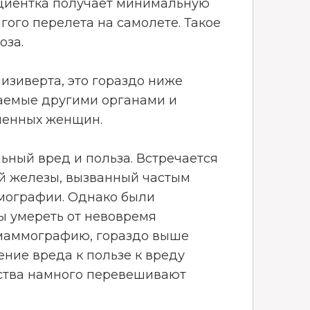
ациентка получает минимальную
гого перелета на самолете. Такое
оза.
изиверта, это гораздо ниже
чаемые другими органами и
менных женщин.
ьный вред и польза. Встречается
й железы, вызванный частым
мографии. Однако были
ы умереть от невовремя
 маммографию, гораздо выше
ние вреда к пользе к вреду
щества намного перевешивают