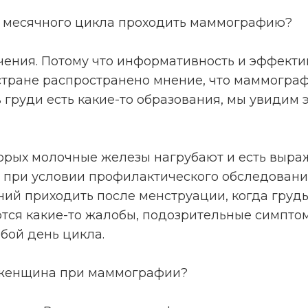
нь месячного цикла проходить маммографию?
начения. Потому что информативность и эффект
 стране распространено мнение, что маммогра
 в груди есть какие-то образования, мы увидим
торых молочные железы нагрубают и есть выра
 при условии профилактического обследован
й приходить после менструации, когда грудь 
ются какие-то жалобы, подозрительные симпто
бой день цикла.
т женщина при маммографии?