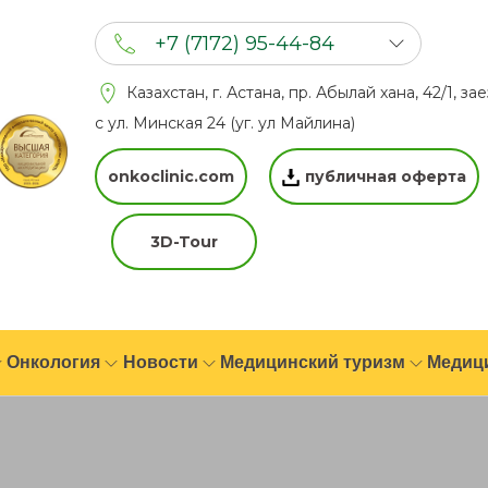
+7 (7172) 95-44-84
+7 (702) 201 94 44
Казахстан, г. Астана, пр. Абылай хана, 42/1, за
+7 (777) 201 44 44
с ул. Минская 24 (уг. ул Майлина)
onkoclinic.com
публичная оферта
3D-Tour
Онкология
Новости
Медицинский туризм
Медиц