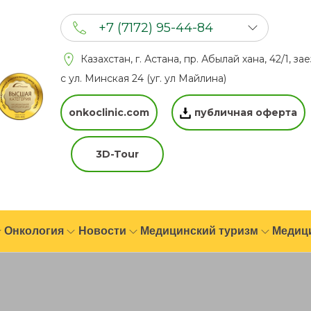
+7 (7172) 95-44-84
+7 (702) 201 94 44
Казахстан, г. Астана, пр. Абылай хана, 42/1, за
+7 (777) 201 44 44
с ул. Минская 24 (уг. ул Майлина)
onkoclinic.com
публичная оферта
3D-Tour
Онкология
Новости
Медицинский туризм
Медиц